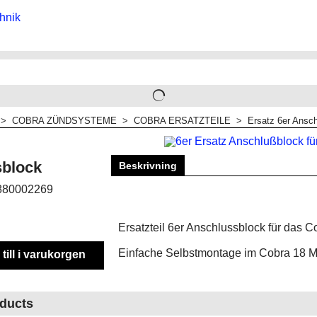
>
COBRA ZÜNDSYSTEME
>
COBRA ERSATZTEILE
>
Ersatz 6er Ansc
sblock
Beskrivning
880002269
Ersatzteil 6er Anschlussblock für das 
Einfache Selbstmontage im Cobra 18 
till i varukorgen
oducts