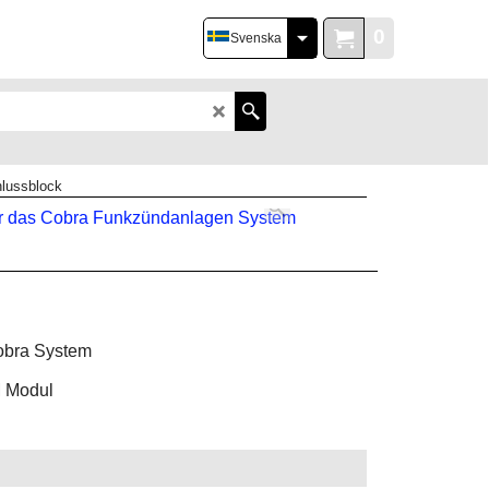
0
Svenska
hlussblock
Cobra System
M Modul