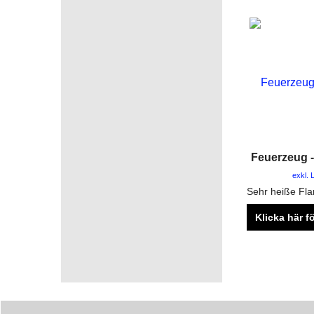
Feuerzeug 
exkl.
Klicka här f
info