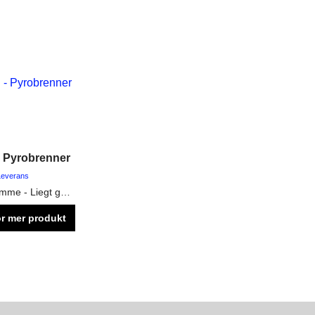
- Pyrobrenner
 Leverans
Sehr heiße Flamme - Liegt gut in der Hand - Nachfüllbar mit normalem Feuerzeuggas
ör mer produkt
rmation