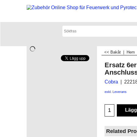
<< Bakåt
|
Hem
Ersatz 6er
Anschlus
Cobra
2221
exkl. Leverans
Lägg 
Related Pr