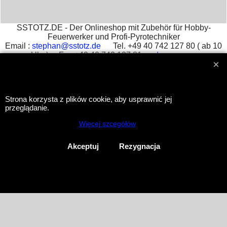
SSTOTZ.DE - Der Onlineshop mit Zubehör für Hobby-
Feuerwerker und Profi-Pyrotechniker
Email :
stephan@sstotz.de
Tel. +49 40 742 127 80 ( ab 10
Uhr ) Fax +49 40 742 127 81 -
Impressum
आतिशबाजी -
фейерверк -
烟花 -
花火 -
фойерверк -
πυροτεχνήματα -
fajerwerki -
havai fişek gösterisi -
fuegos
artificiales -
feu d'artifice -
fuochi d'artificio
Strona korzysta z plików cookie, aby usprawnić jej
przeglądanie.
To create online store
Więcej szcegółów
ShopFactory eCommerce
software was used.
Akceptuj
Rezygnacja