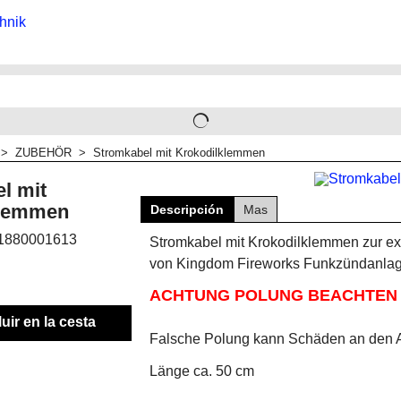
>
ZUBEHÖR
>
Stromkabel mit Krokodilklemmen
l mit
klemmen
Descripción
Mas
1880001613
Stromkabel mit Krokodilklemmen zur e
von Kingdom Fireworks Funkzündanlag
ACHTUNG POLUNG BEACHTEN !
luir en la cesta
Falsche Polung kann Schäden an den 
Länge ca. 50 cm