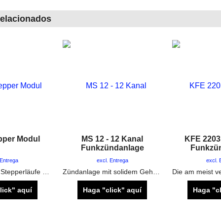
relacionados
pper Modul
MS 12 - 12 Kanal
KFE 2203 
Funkzündanlage
Funkzü
 Entrega
excl. Entrega
excl. 
Zündmodul für Stepperläufe und Spezial Effekte SFX wie Maschinengewehr Salven
Zündanlage mit solidem Gehäuse, externer Stromversorgungsmöglichkeit und Zündleistungsdisplay
lick" aquí
Haga "click" aquí
Haga "cl