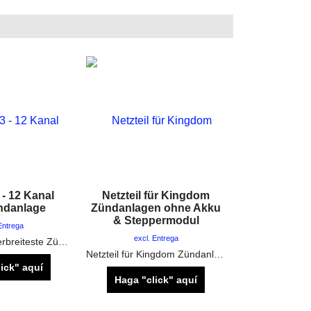
- 12 Kanal
Netzteil für Kingdom
ndanlage
Zündanlagen ohne Akku
& Steppermodul
Entrega
excl. Entrega
Die am meist verbreiteste Zündanlage in Europa in der aktuellsten Version
Netzteil für Kingdom Zündanlagen ohne Akku & Steppermodul
ick" aquí
Haga "click" aquí