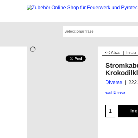
<< Atrás
|
Inicio
Stromkabe
Krokodil
Diverse
222
excl. Entrega
Inc