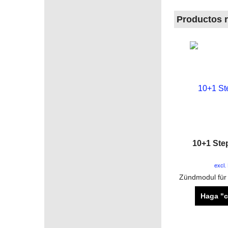
Productos 
10+1 Ste
excl.
Haga "c