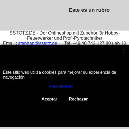
Este es un rubro
SSTOTZ.DE - Der Onlineshop mit Zubehör für Hobby-
Feuerwerker und Profi-Pyrotechniker
Email :
stephan@sstotz.de
Tel. +49 40 742 127 80 ( ab 10
Uhr ) Fax +49 40 742 127 81 -
Impressum
आतिशबाजी -
фейерверк -
烟花 -
花火 -
фойерверк -
πυροτεχνήματα -
fajerwerki -
havai fişek gösterisi -
fuegos
artificiales -
feu d'artifice -
fuochi d'artificio
Este sitio web utiliza cookies para mejorar su experiencia de
navegación.
To create online store
Mas Detalles
ShopFactory eCommerce
software was used.
Aceptar
Rechazar