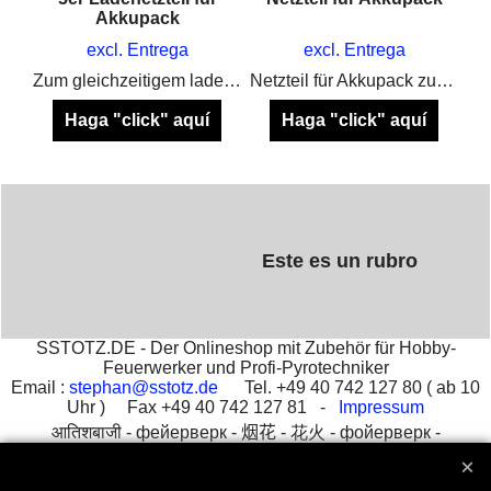
Akkupack
excl. Entrega
excl. Entrega
Outdoor Koffer mit Schutzplatte und Antennenführung nach außen in SCHWARZ & NEON GELB verfügbar
Zum gleichzeitigem laden von 5 Cobra Akkus
Netzteil für Akkupack zum Laden der Cobra Akku Versionen
Haga "click" aquí
Haga "click" aquí
Este es un rubro
SSTOTZ.DE - Der Onlineshop mit Zubehör für Hobby-
Feuerwerker und Profi-Pyrotechniker
Email :
stephan@sstotz.de
Tel. +49 40 742 127 80 ( ab 10
Uhr ) Fax +49 40 742 127 81 -
Impressum
आतिशबाजी -
фейерверк -
烟花 -
花火 -
фойерверк -
πυροτεχνήματα -
fajerwerki -
havai fişek gösterisi -
fuegos
artificiales -
feu d'artifice -
fuochi d'artificio