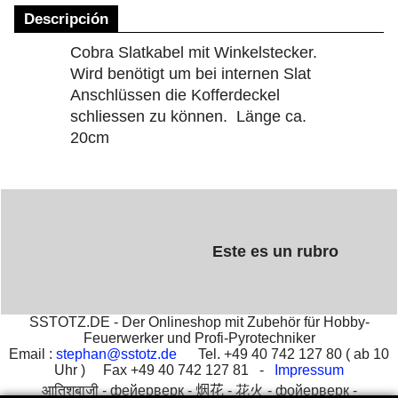
Descripción
Cobra Slatkabel mit Winkelstecker.
Wird benötigt um bei internen Slat
Anschlüssen die Kofferdeckel
schliessen zu können. Länge ca.
20cm
Este es un rubro
SSTOTZ.DE - Der Onlineshop mit Zubehör für Hobby-
Feuerwerker und Profi-Pyrotechniker
Email :
stephan@sstotz.de
Tel. +49 40 742 127 80 ( ab 10
Uhr ) Fax +49 40 742 127 81 -
Impressum
आतिशबाजी -
фейерверк -
烟花 -
花火 -
фойерверк -