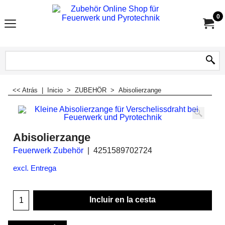
0
<< Atrás
|
Inicio
>
ZUBEHÖR
>
Abisolierzange
Abisolierzange
Feuerwerk Zubehör
4251589702724
excl. Entrega
Incluir en la cesta