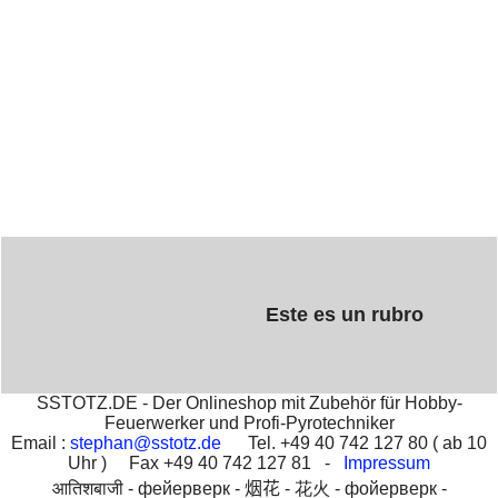
Este es un rubro
SSTOTZ.DE - Der Onlineshop mit Zubehör für Hobby-
Feuerwerker und Profi-Pyrotechniker
Email :
stephan@sstotz.de
Tel. +49 40 742 127 80 ( ab 10
Uhr ) Fax +49 40 742 127 81 -
Impressum
आतिशबाजी -
фейерверк -
烟花 -
花火 -
фойерверк -