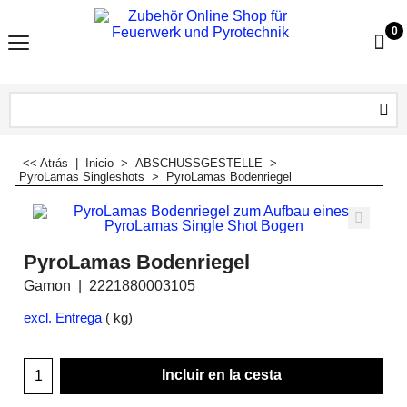
0
<< Atrás
|
Inicio
>
ABSCHUSSGESTELLE
>
PyroLamas Singleshots
>
PyroLamas Bodenriegel
PyroLamas Bodenriegel
Gamon
2221880003105
excl. Entrega
kg
Incluir en la cesta