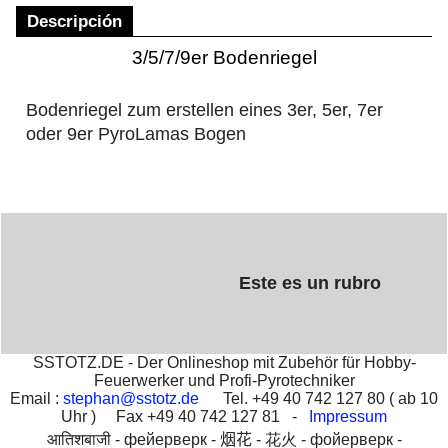
Descripción
3/5/7/9er Bodenriegel
Bodenriegel zum erstellen eines 3er, 5er, 7er
oder 9er PyroLamas Bogen
Este es un rubro
SSTOTZ.DE - Der Onlineshop mit Zubehör für Hobby-
Feuerwerker und Profi-Pyrotechniker
Email :
stephan@sstotz.de
Tel. +49 40 742 127 80 ( ab 10
Uhr ) Fax +49 40 742 127 81 -
Impressum
आतिशबाजी -
фейерверк -
烟花 -
花火 -
фойерверк -