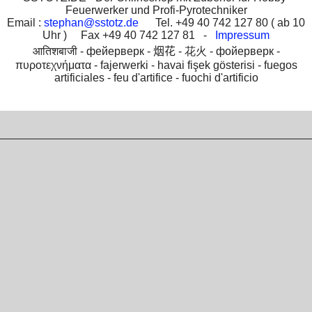
Feuerwerker und Profi-Pyrotechniker
Email :
stephan@sstotz.de
Tel. +49 40 742 127 80 ( ab 10
Uhr ) Fax +49 40 742 127 81 -
Impressum
आतिशबाजी -
фейерверк -
烟花 -
花火 -
фойерверк -
πυροτεχνήματα -
fajerwerki -
havai fişek gösterisi -
fuegos
artificiales -
feu d'artifice -
fuochi d'artificio
To create online store
ShopFactory eCommerce
software was used.