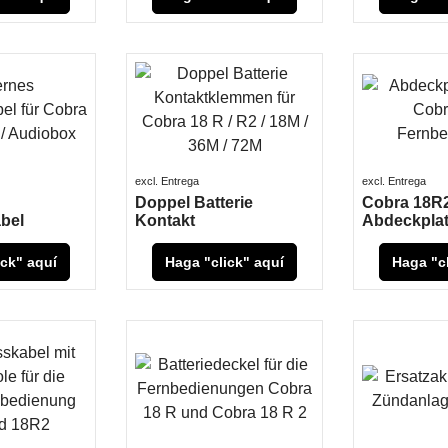
excl. Entrega
excl. Entrega
Doppel Batterie
Cobra 18R
bel
Kontakt
Abdeckplat
ick" aquí
Haga "click" aquí
Haga "cl