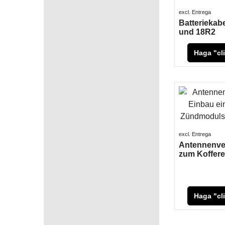
excl. Entrega
Batteriekabe
und 18R2
Haga "cl
excl. Entrega
Antennenve
zum Koffer
Haga "cl