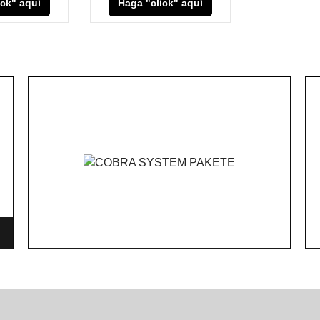
ick" aquí
Haga "click" aquí