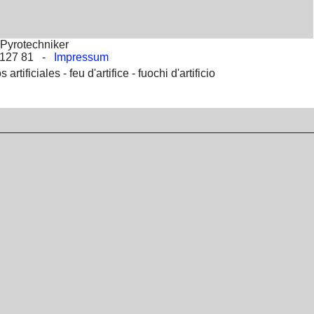
Pyrotechniker
2 127 81 -
Impressum
s artificiales -
feu d'artifice -
fuochi d'artificio