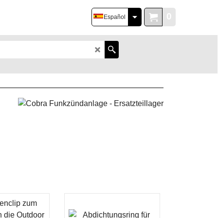
0
Español