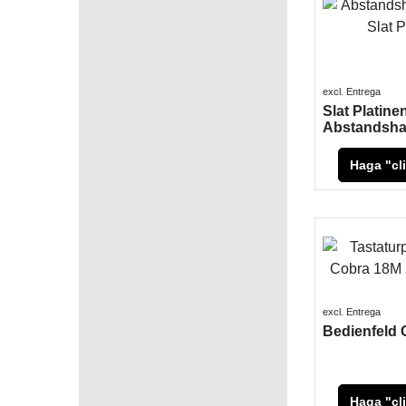
excl. Entrega
Slat Platine
Abstandshal
Haga "cl
excl. Entrega
Bedienfeld 
Haga "cl