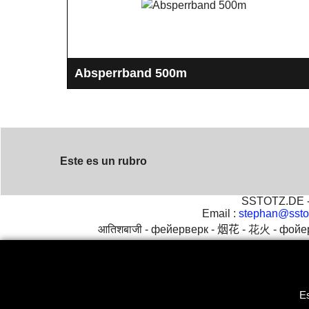
Absperrband 500m
Absperrband für Feuerwerk
Este es un rubro
SSTOTZ.DE - 
Email :
stephan@ssto
आतिशबाजी -
фейерверк -
烟花 -
花火 -
фойе
Es