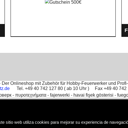
F
S
N
Der Onlineshop mit Zubehör für Hobby-Feuerwerker und Profi-
tz.de
Tel. +49 40 742 127 80 ( ab 10 Uhr ) Fax +49 40 74
рверк -
πυροτεχνήματα -
fajerwerki -
havai fişek gösterisi -
fuego
To create online store
ShopFactory eCommerce
software was used.
te sitio web utiliza cookies para mejorar su experiencia de navegaci