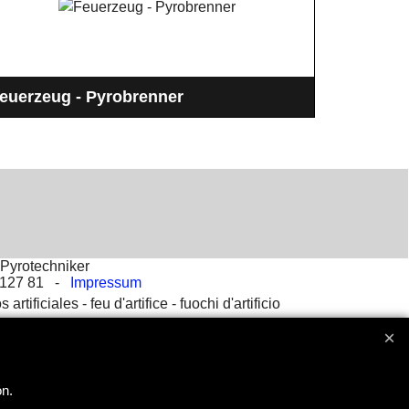
euerzeug - Pyrobrenner
ehr heiße Flamme - Liegt gut in der Hand -
achfüllbar mit normalem Feuerzeuggas
Pyrotechniker
2 127 81 -
Impressum
s artificiales -
feu d'artifice -
fuochi d'artificio
ón.