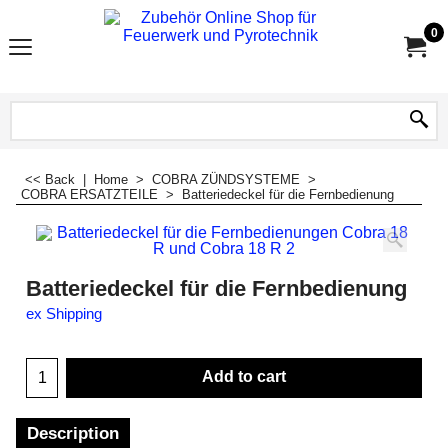
0
<< Back
|
Home
>
COBRA ZÜNDSYSTEME
>
COBRA ERSATZTEILE
>
Batteriedeckel für die Fernbedienung
Batteriedeckel für die Fernbedienung
ex Shipping
Add to cart
Description