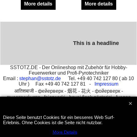
More details
More details
This is a headline
SSTOTZ.DE - Der Onlineshop mit Zubehör für Hobby-
Feuerwerker und Profi-Pyrotechniker
Email :
stephan@sstotz.de
Tel. +49 40 742 127 80 ( ab 10
Uhr ) Fax +49 40 742 127 81 -
Impressum
आतिशबाजी -
фейерверк -
烟花 -
花火 -
фойерверк -
πυροτεχνήματα -
fajerwerki -
havai fişek gösterisi -
fuegos
artificiales -
feu d'artifice -
fuochi d'artificio
Diese Seite benutzt Cookies für ein besseres Web Surf-
Erlebnis. Ohne Cookies ist die Seite nicht nutzbar.
To create online store
ShopFactory eCommerce
software was used.
More Details