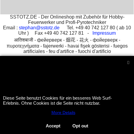
SSTOTZ.DE - Der Onlineshop mit Zubehör für Hobby-
Feuerwerker und Profi-Pyrotechniker
Email :
stephan@sstotz.de
Tel. +49 40 742 127 80 ( ab 10
Uhr ) Fax +49 40 742 127 81 -
Impressum
आतिशबाजी -
фейерверк -
烟花 -
花火 -
фойерверк -
πυροτεχνήματα -
fajerwerki -
havai fişek gösterisi -
fuegos
artificiales -
feu d'artifice -
fuochi d'artificio
To create online store
ShopFactory eCommerce
software was used.
Diese Seite benutzt Cookies für ein besseres Web Surf-
Erlebnis. Ohne Cookies ist die Seite nicht nutzbar.
More Details
Accept
Opt out