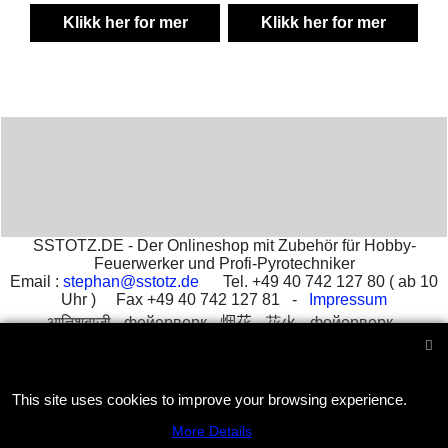
Klikk her for mer
Klikk her for mer
informasjon
informasjon
SSTOTZ.DE - Der Onlineshop mit Zubehör für Hobby-
Feuerwerker und Profi-Pyrotechniker
Email :
stephan@sstotz.de
Tel. +49 40 742 127 80 ( ab 10
Uhr ) Fax +49 40 742 127 81 -
Impressum
आतिशबाजी -
фейерверк -
烟花 -
花火 -
фойерверк -
πυροτεχνήματα -
fajerwerki -
havai fişek gösterisi -
fuegos
artificiales -
feu d'artifice -
fuochi d'artificio
This site uses cookies to improve your browsing experience.
To create online store
More Details
ShopFactory eCommerce
software was used.