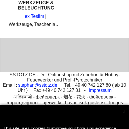
WERKZEUGE &
BELEUCHTUNG
ex Teslim
Werkzeuge, Taschenlampen und Lampen, die man als Hobby Feuerwerker und Profi Pyrotechniker brauchen kann.
SSTOTZ.DE - Der Onlineshop mit Zubehör für Hobby-
Feuerwerker und Profi-Pyrotechniker
Email :
stephan@sstotz.de
Tel. +49 40 742 127 80 ( ab 10
Uhr ) Fax +49 40 742 127 81 -
Impressum
आतिशबाजी -
фейерверк -
烟花 -
花火 -
фойерверк -
πυροτεχνήματα -
fajerwerki -
havai fişek gösterisi -
fuegos
artificiales -
feu d'artifice -
fuochi d'artificio
To create online store
This site uses cookies to improve your browsing experience.
ShopFactory eCommerce