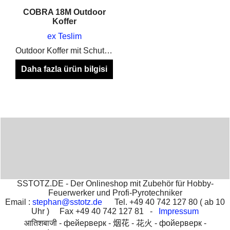
COBRA 18M Outdoor
Koffer
ex Teslim
Outdoor Koffer mit Schutzplatte und Antennenführung nach außen in SCHWARZ & NEON GELB verfügbar
Daha fazla ürün bilgisi
için burayı tıklayınınız
SSTOTZ.DE - Der Onlineshop mit Zubehör für Hobby-
Feuerwerker und Profi-Pyrotechniker
Email :
stephan@sstotz.de
Tel. +49 40 742 127 80 ( ab 10
Uhr ) Fax +49 40 742 127 81 -
Impressum
आतिशबाजी -
фейерверк -
烟花 -
花火 -
фойерверк -