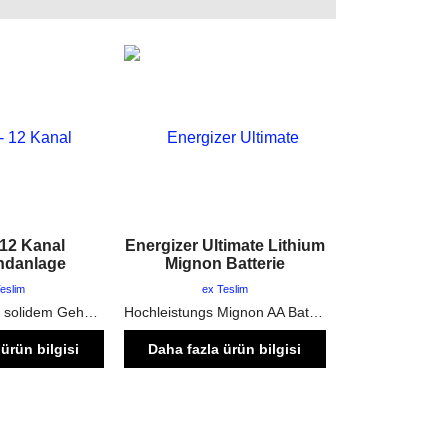
 12 Kanal
Energizer Ultimate Lithium
ndanlage
Mignon Batterie
eslim
ex Teslim
Zündanlage mit solidem Gehäuse, externer Stromversorgungsmöglichkeit und Zündleistungsdisplay
Hochleistungs Mignon AA Batterie
ürün bilgisi
Daha fazla ürün bilgisi
 tıklayınınız
için burayı tıklayınınız