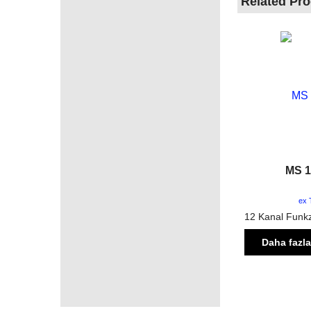
Related Pr
MS 1
ex 
Daha fazla
için burayı