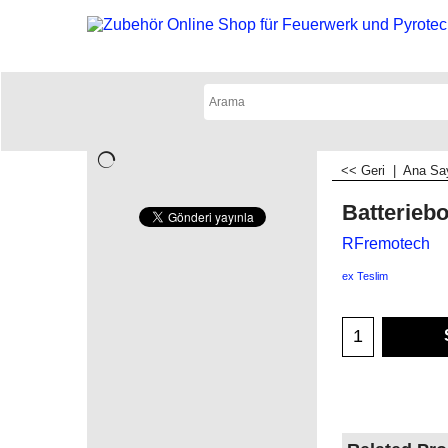
<< Geri
|
Ana Sa
Batterieb
RFremotech
ex Teslim