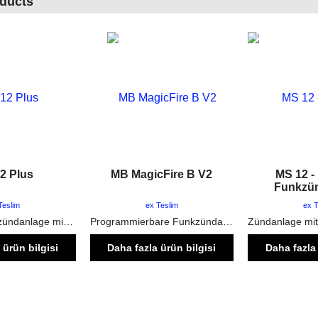
oducts
2 Plus
MB MagicFire B V2
MS 12 -
Funkzü
Teslim
ex Teslim
ex T
12 Kanal Funkzündanlage mir Stepper Funktion
Programmierbare Funkzündanlage mit 32 Zündkreisen - Erweiterbar
 ürün bilgisi
Daha fazla ürün bilgisi
Daha fazla 
 tıklayınınız
için burayı tıklayınınız
için burayı