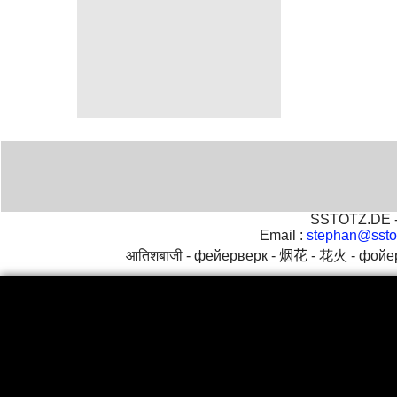
SSTOTZ.DE - 
Email :
stephan@ssto
आतिशबाजी -
фейерверк -
烟花 -
花火 -
фойе