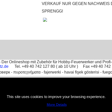
VERKAUF NUR GEGEN NACHWEIS 
SPRENGG!
Der Onlineshop mit Zubehör für Hobby-Feuerwerker und Profi-
tz.de
Tel. +49 40 742 127 80 ( ab 10 Uhr ) Fax +49 40 74
рверк -
πυροτεχνήματα -
fajerwerki -
havai fişek gösterisi -
fuego
To create online store
ShopFactory eCommerce
software was used.
This site uses cookies to improve your browsing experience.
More Details