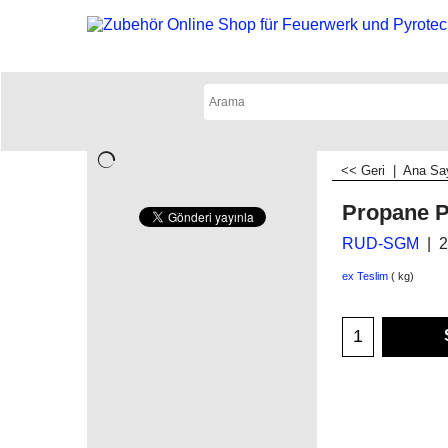
<< Geri
|
Ana Sa
Propane P
RUD-SGM
2
ex Teslim
kg