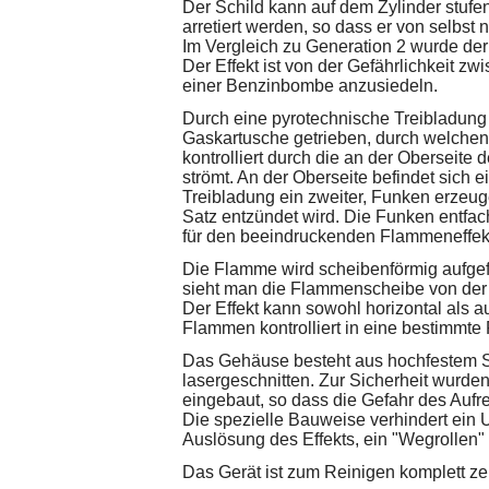
Der Schild kann auf dem Zylinder stuf
arretiert werden, so dass er von selbst 
Im Vergleich zu Generation 2 wurde der F
Der Effekt ist von der Gefährlichkeit 
einer Benzinbombe anzusiedeln.
Durch eine pyrotechnische Treibladung 
Gaskartusche getrieben, durch welchen
kontrolliert durch die an der Oberseit
strömt. An der Oberseite befindet sich e
Treibladung ein zweiter, Funken erzeu
Satz entzündet wird. Die Funken entf
für den beeindruckenden Flammeneffek
Die Flamme wird scheibenförmig aufgef
sieht man die Flammenscheibe von der 
Der Effekt kann sowohl horizontal als a
Flammen kontrolliert in eine bestimmte
Das Gehäuse besteht aus hochfestem St
lasergeschnitten. Zur Sicherheit wurde
eingebaut, so dass die Gefahr des Auf
Die spezielle Bauweise verhindert ein 
Auslösung des Effekts, ein "Wegrollen" i
Das Gerät ist zum Reinigen komplett ze