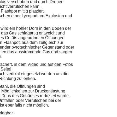
enlos verschoben und durch Drehen
nicht verrutschen kann.
lashpot mittig platziert.
zwischen einer Lycopodium-Explosion und
wird ein hohler Dorn in den Boden der
 das Gas schlagartig entweicht und
e des Geräts angeordneten Öffnungen
in Flashpot, aus dem zeitgleich zur
gender pyrotechnischer Gegenstand oder
achen das ausströmende Gas und sorgen
t.
ächert, in dem Video und auf den Fotos
Seite!
uch vertikal eingesetzt werden um die
 Richtung zu lenken.
ahl, die Öffnungen sind
n Möglichkeiten zur Druckentlastung
reißens des Gehäuses reduziert wurde.
Umfallen oder Verrutschen bei der
st ebenfalls nicht möglich.
rlegbar.