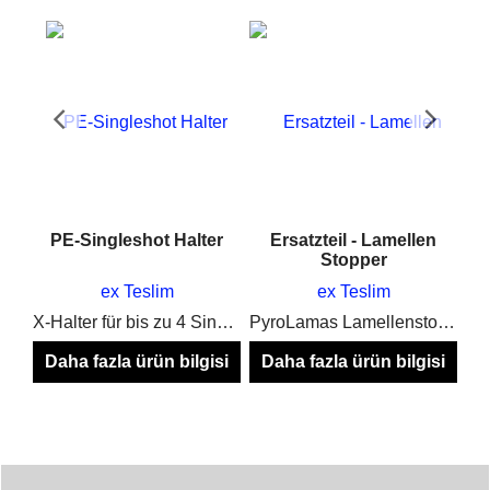
en
PE-Singleshot Halter
Ersatzteil - Lamellen
Stopper
ex Teslim
ex Teslim
PyroLamas 9er Single Shot Bogen für Kometen, Feuertöpfe, Mines unt Pots
X-Halter für bis zu 4 Singleshots, Feuertöpfe und Mines
PyroLamas Lamellenstopper zum verhindern des verschiebens der Alu Schienen
si
Daha fazla ürün bilgisi
Daha fazla ürün bilgisi
ız
için burayı tıklayınınız
için burayı tıklayınınız