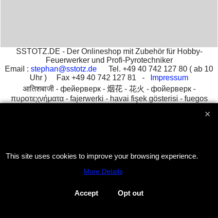
SSTOTZ.DE - Der Onlineshop mit Zubehör für Hobby-
Feuerwerker und Profi-Pyrotechniker
Email :
stephan@sstotz.de
Tel. +49 40 742 127 80 ( ab 10
Uhr ) Fax +49 40 742 127 81 -
Impressum
आतिशबाजी -
фейерверк -
烟花 -
花火 -
фойерверк -
πυροτεχνήματα -
fajerwerki -
havai fişek gösterisi -
fuegos
artificiales -
feu d'artifice -
fuochi d'artificio
To create online store
ShopFactory eCommerce
software was used.
This site uses cookies to improve your browsing experience.
More Details
Accept
Opt out