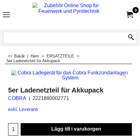
0
<< Bakåt
|
Hem
>
ERSATZTEILE
>
5er Ladenetzteil für Akkupack
5er Ladenetzteil für Akkupack
COBRA
2221880002771
exkl. Leverans
Lägg till i varukorgen