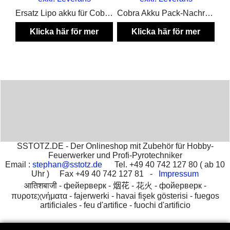
Ersatz Lipo akku für Cobra Zündanlagen
Cobra Akku Pack-Nachrüstsatz für den Umbau auf Akku Betrieb
Klicka här för mer
Klicka här för mer
produkt information
produkt information
SSTOTZ.DE - Der Onlineshop mit Zubehör für Hobby-
Feuerwerker und Profi-Pyrotechniker
Email :
stephan@sstotz.de
Tel. +49 40 742 127 80 ( ab 10
Uhr ) Fax +49 40 742 127 81 -
Impressum
आतिशबाजी -
фейерверк -
烟花 -
花火 -
фойерверк -
πυροτεχνήματα -
fajerwerki -
havai fişek gösterisi -
fuegos
artificiales -
feu d'artifice -
fuochi d'artificio