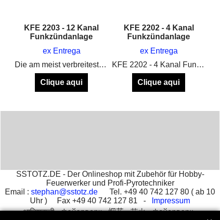
KFE 2203 - 12 Kanal
KFE 2202 - 4 Kanal
Funkzündanlage
Funkzündanlage
ex Entrega
ex Entrega
Die am meist verbreiteste Zündanlage in Europa in der aktuellsten Version
KFE 2202 - 4 Kanal Funkzündanlage
Clique aqui
Clique aqui
SSTOTZ.DE - Der Onlineshop mit Zubehör für Hobby-
Feuerwerker und Profi-Pyrotechniker
Email :
stephan@sstotz.de
Tel. +49 40 742 127 80 ( ab 10
Uhr ) Fax +49 40 742 127 81 -
Impressum
आतिशबाजी -
фейерверк -
烟花 -
花火 -
фойерверк -