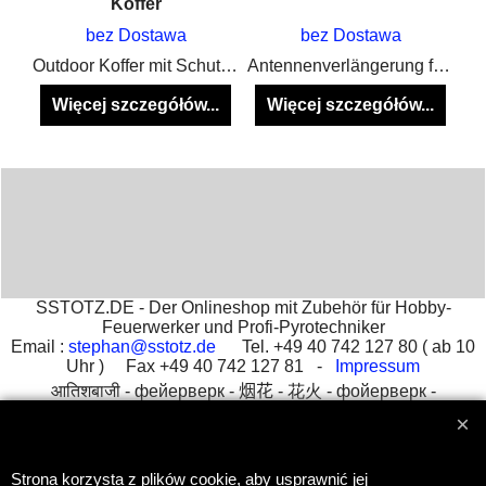
Koffer
bez Dostawa
bez Dostawa
Ersatzantenne COBRA 18R / R2 / M
Outdoor Koffer mit Schutzplatte und Antennenführung nach außen in SCHWARZ & NEON GELB verfügbar
Antennenverlängerung für Cobra und Firestorm Systeme
.
Więcej szczegółów...
Więcej szczegółów...
SSTOTZ.DE - Der Onlineshop mit Zubehör für Hobby-
Feuerwerker und Profi-Pyrotechniker
Email :
stephan@sstotz.de
Tel. +49 40 742 127 80 ( ab 10
Uhr ) Fax +49 40 742 127 81 -
Impressum
आतिशबाजी -
фейерверк -
烟花 -
花火 -
фойерверк -
πυροτεχνήματα -
fajerwerki -
havai fişek gösterisi -
fuegos
artificiales -
feu d'artifice -
fuochi d'artificio
Strona korzysta z plików cookie, aby usprawnić jej