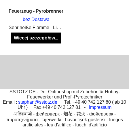
Feuerzeug - Pyrobrenner
bez Dostawa
Sehr heiße Flamme - Liegt gut in der Hand - Nachfüllbar mit normalem Feuerzeuggas
Więcej szczegółów...
SSTOTZ.DE - Der Onlineshop mit Zubehör für Hobby-
Feuerwerker und Profi-Pyrotechniker
Email :
stephan@sstotz.de
Tel. +49 40 742 127 80 ( ab 10
Uhr ) Fax +49 40 742 127 81 -
Impressum
आतिशबाजी -
фейерверк -
烟花 -
花火 -
фойерверк -
πυροτεχνήματα -
fajerwerki -
havai fişek gösterisi -
fuegos
artificiales -
feu d'artifice -
fuochi d'artificio