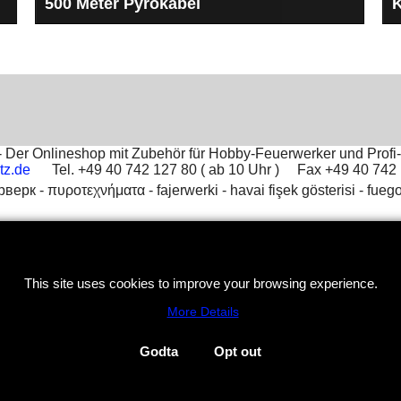
500 Meter Pyrokabel
K
zum verlängern der E-Zünder zur Zündanlage
D
u
Der Onlineshop mit Zubehör für Hobby-Feuerwerker und Profi-
tz.de
Tel. +49 40 742 127 80 ( ab 10 Uhr ) Fax +49 40 74
рверк -
πυροτεχνήματα -
fajerwerki -
havai fişek gösterisi -
fuego
To create online store
ShopFactory eCommerce
software was used.
This site uses cookies to improve your browsing experience.
More Details
Godta
Opt out