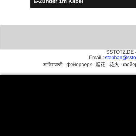
E-Zünder 1m Kabel
E-Zünder mit einer Kabellänge von 1 Meter
SSTOTZ.DE - 
Email :
stephan@ssto
आतिशबाजी -
фейерверк -
烟花 -
花火 -
фойе