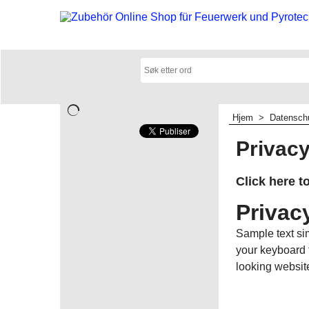
Hjem
>
Datensch
Privac
Click here t
Privac
Sample text si
your keyboard t
looking website