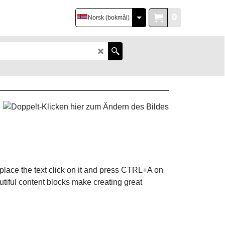
0
Norsk (bokmål)
place the text click on it and press CTRL+A on
autiful content blocks make creating great