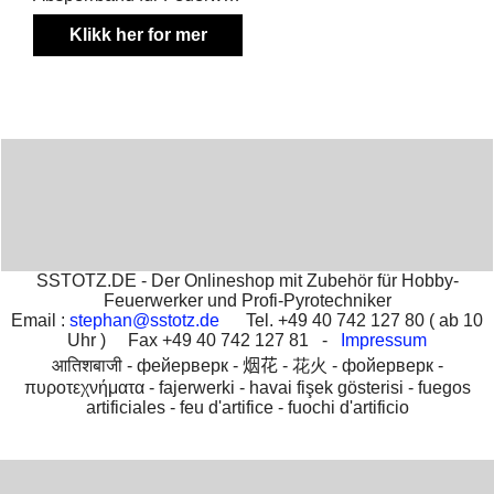
Klikk her for mer
informasjon
SSTOTZ.DE - Der Onlineshop mit Zubehör für Hobby-
Feuerwerker und Profi-Pyrotechniker
Email :
stephan@sstotz.de
Tel. +49 40 742 127 80 ( ab 10
Uhr ) Fax +49 40 742 127 81 -
Impressum
आतिशबाजी -
фейерверк -
烟花 -
花火 -
фойерверк -
πυροτεχνήματα -
fajerwerki -
havai fişek gösterisi -
fuegos
artificiales -
feu d'artifice -
fuochi d'artificio
To create online store
ShopFactory eCommerce