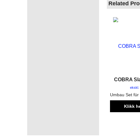
Related Pr
COBRA Sla
ekskl.
Klikk h
info