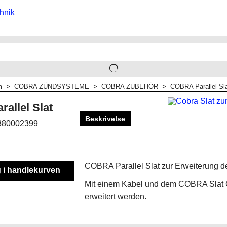
m
>
COBRA ZÜNDSYSTEME
>
COBRA ZUBEHÖR
>
COBRA Parallel Sl
allel Slat
Beskrivelse
880002399
COBRA Parallel Slat zur Erweiterung
 i handlekurven
Mit einem Kabel und dem COBRA Slat
erweitert werden.