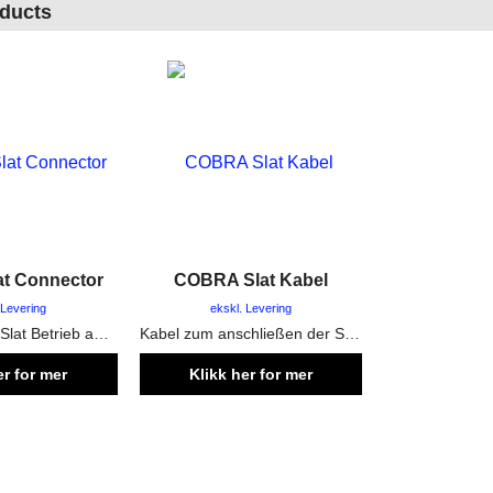
oducts
t Connector
COBRA Slat Kabel
 Levering
ekskl. Levering
Umbau Set für Slat Betrieb auf dem Cobra Funkzündanlagen System
Kabel zum anschließen der Slats an den Slat Connector in verschiedenen längen
er for mer
Klikk her for mer
rmasjon
informasjon