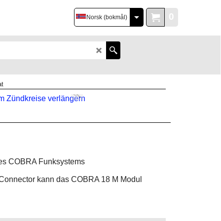
0
Norsk (bokmål)
at
 des COBRA Funksystems
 Connector kann das COBRA 18 M Modul