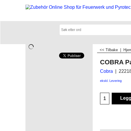
<< Tilbake
|
Hje
COBRA Par
Cobra
2221
ekskl. Levering
Legg