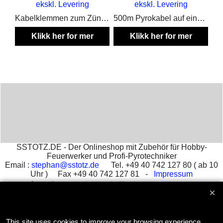
ekskl. Levering
ekskl. Levering
Kabelklemmen zum Zündanlagen selbstbau
500m Pyrokabel auf einer stabilen Rolle, zum verlängern von Elektrozündern
Klikk her for mer
Klikk her for mer
informasjon
informasjon
SSTOTZ.DE - Der Onlineshop mit Zubehör für Hobby-
Feuerwerker und Profi-Pyrotechniker
Email :
stephan@sstotz.de
Tel. +49 40 742 127 80 ( ab 10
Uhr ) Fax +49 40 742 127 81 -
Impressum
आतिशबाजी -
фейерверк -
烟花 -
花火 -
фойерверк -
πυροτεχνήματα -
fajerwerki -
havai fişek gösterisi -
fuegos
artificiales -
feu d'artifice -
fuochi d'artificio
This site uses cookies to improve your browsing experience.