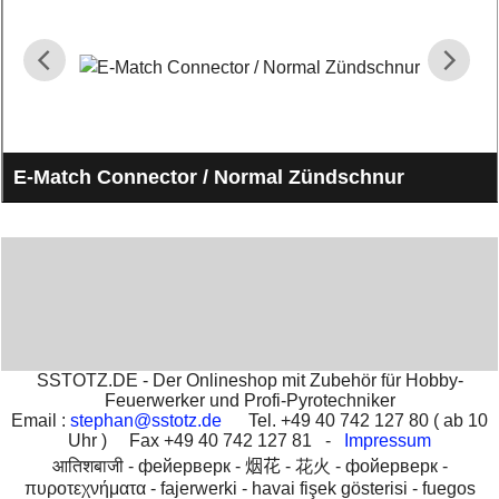
E-Match Connector / Normal Zündschnur
E-Match Connector für die schnelle und sicherre Verbindung
zwischen Zünder und Zündschnur
SSTOTZ.DE - Der Onlineshop mit Zubehör für Hobby-
Feuerwerker und Profi-Pyrotechniker
Email :
stephan@sstotz.de
Tel. +49 40 742 127 80 ( ab 10
Uhr ) Fax +49 40 742 127 81 -
Impressum
आतिशबाजी -
фейерверк -
烟花 -
花火 -
фойерверк -
πυροτεχνήματα -
fajerwerki -
havai fişek gösterisi -
fuegos