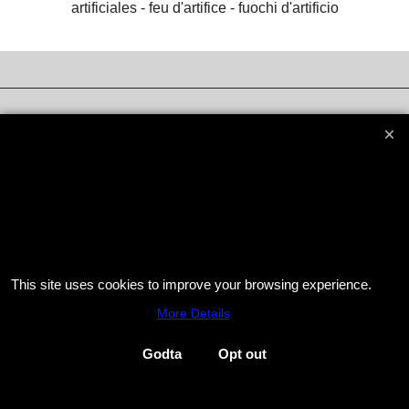
artificiales -
feu d'artifice -
fuochi d'artificio
To create online store
ShopFactory eCommerce
software was used.
This site uses cookies to improve your browsing experience.
More Details
Godta
Opt out