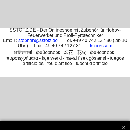
SSTOTZ.DE - Der Onlineshop mit Zubehör für Hobby-
Feuerwerker und Profi-Pyrotechniker
Email :
stephan@sstotz.de
Tel. +49 40 742 127 80 ( ab 10
Uhr ) Fax +49 40 742 127 81 -
Impressum
आतिशबाजी -
фейерверк -
烟花 -
花火 -
фойерверк -
πυροτεχνήματα -
fajerwerki -
havai fişek gösterisi -
fuegos
artificiales -
feu d'artifice -
fuochi d'artificio
To create online store
ShopFactory eCommerce
software was used.