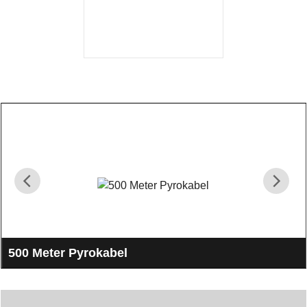
mer
informasjon
500 Meter Pyrokabel
zum verlängern der E-Zünder zur Zündanlage