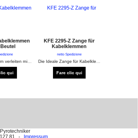
abelklemmen
KFE 2295-Z Zange für
 Beutel
Kabelklemmen
pedizione
netto Spedizione
Benutzt man zum verleiten mit Elektrozünder
Die Ideale Zange für Kabelklemmen. Quetschbereich und Schneidebereich vorhanden
lic qui
Fare clic qui
Pyrotechniker
2 127 81 -
Impressum