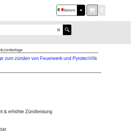
0
Italiano
nkzündanlage
it & erhöhte Zündleistung
bar