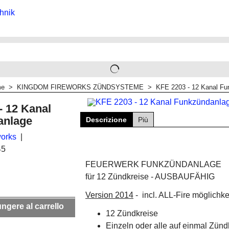
me
>
KINGDOM FIREWORKS ZÜNDSYSTEME
>
KFE 2203 - 12 Kanal Fu
- 12 Kanal
anlage
Descrizione
Più
orks
45
FEUERWERK FUNKZÜNDANLAGE
für 12 Zündkreise - AUSBAUFÄHIG
Version 2014
- incl. ALL-Fire möglichke
ngere al carrello
12 Zündkreise
Einzeln oder alle auf einmal Zünd