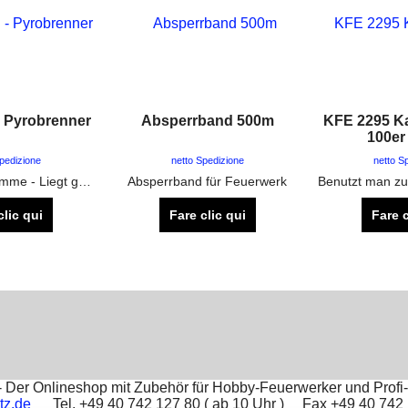
- Pyrobrenner
Absperrband 500m
KFE 2295 K
100er
Spedizione
netto Spedizione
netto S
Sehr heiße Flamme - Liegt gut in der Hand - Nachfüllbar mit normalem Feuerzeuggas
Absperrband für Feuerwerk
clic qui
Fare clic qui
Fare c
Der Onlineshop mit Zubehör für Hobby-Feuerwerker und Profi-
tz.de
Tel. +49 40 742 127 80 ( ab 10 Uhr ) Fax +49 40 74