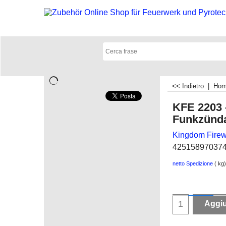
<< Indietro
|
Ho
KFE 2203 
Funkzünd
Kingdom Firew
42515897037
netto Spedizione
kg
Aggiu