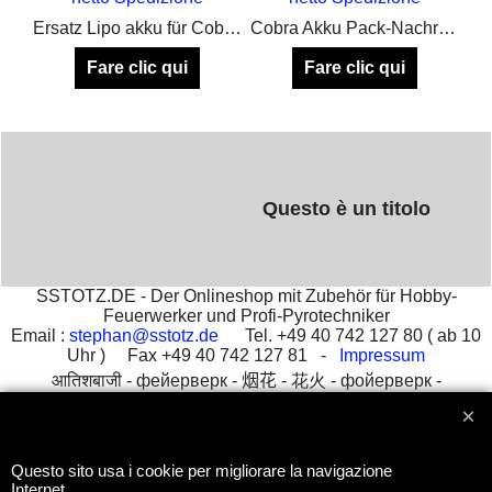
Ersatz Lipo akku für Cobra Zündanlagen
Cobra Akku Pack-Nachrüstsatz für den Umbau auf Akku Betrieb
Fare clic qui
Fare clic qui
Questo è un titolo
SSTOTZ.DE - Der Onlineshop mit Zubehör für Hobby-
Feuerwerker und Profi-Pyrotechniker
Email :
stephan@sstotz.de
Tel. +49 40 742 127 80 ( ab 10
Uhr ) Fax +49 40 742 127 81 -
Impressum
आतिशबाजी -
фейерверк -
烟花 -
花火 -
фойерверк -
πυροτεχνήματα -
fajerwerki -
havai fişek gösterisi -
fuegos
artificiales -
feu d'artifice -
fuochi d'artificio
Questo sito usa i cookie per migliorare la navigazione
Internet.
Negozio Internet creati