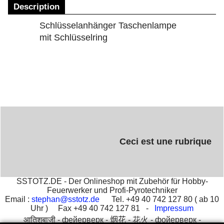
Description
Schlüsselanhänger Taschenlampe
mit Schlüsselring
Ceci est une rubrique
SSTOTZ.DE - Der Onlineshop mit Zubehör für Hobby-
Feuerwerker und Profi-Pyrotechniker
Email :
stephan@sstotz.de
Tel. +49 40 742 127 80 ( ab 10
Uhr ) Fax +49 40 742 127 81 -
Impressum
आतिशबाजी -
фейерверк -
烟花 -
花火 -
фойерверк -