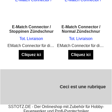
E-Match Connector /
E-Match Connector /
Stoppinen Zündschnur
Normal Zündschnur
Tot. Livraison
Tot. Livraison
EMatch Connector für die Schnelle Verbindung von Zünder und Zündschnur auf dem Abbrennplatz
EMatch Connector für die Schnelle Verbindung von Zünder und Zündschnur auf dem Abbrennplatz
Cliquez ici
Cliquez ici
Ceci est une rubrique
SSTOTZ.DE - Der Onlineshop mit Zubehör für Hobby-
Feuerwerker und Profi-Pyrotechniker