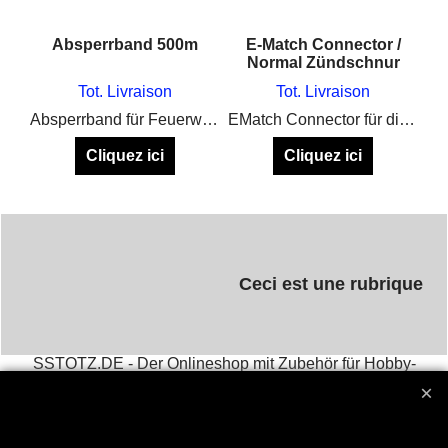
Absperrband 500m
E-Match Connector /
Normal Zündschnur
Tot. Livraison
Tot. Livraison
Absperrband für Feuerwerk
EMatch Connector für die Schnelle Verbindung von Zünder und Zündschnur auf dem Abbrennplatz
Cliquez ici
Cliquez ici
Ceci est une rubrique
SSTOTZ.DE - Der Onlineshop mit Zubehör für Hobby-
Feuerwerker und Profi-Pyrotechniker
Email :
stephan@sstotz.de
Tel. +49 40 742 127 80 ( ab 10
Uhr ) Fax +49 40 742 127 81 -
Impressum
आतिशबाजी -
фейерверк -
烟花 -
花火 -
фойерверк -