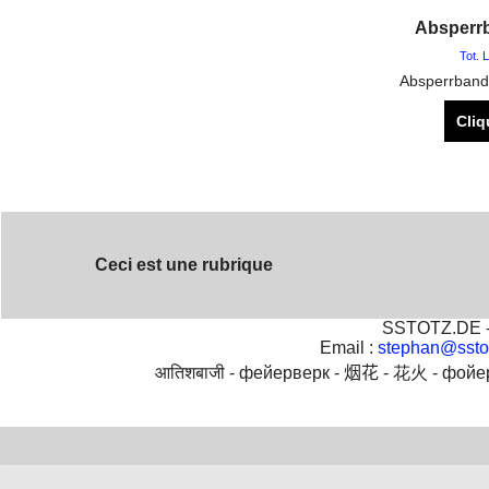
Absperr
Tot. 
Absperrband
Cliq
Ceci est une rubrique
SSTOTZ.DE - 
Email :
stephan@ssto
आतिशबाजी -
фейерверк -
烟花 -
花火 -
фойе