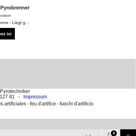
 Pyrobrenner
ivraison
Sehr heiße Flamme - Liegt gut in der Hand - Nachfüllbar mit normalem Feuerzeuggas
ez ici
Pyrotechniker
2 127 81 -
Impressum
s artificiales -
feu d'artifice -
fuochi d'artificio
0