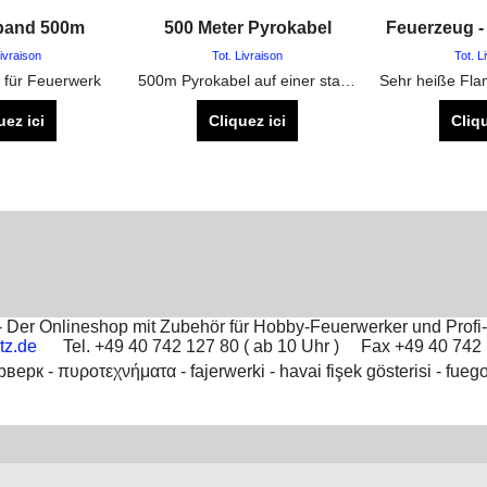
band 500m
500 Meter Pyrokabel
Feuerzeug -
Livraison
Tot. Livraison
Tot. L
 für Feuerwerk
500m Pyrokabel auf einer stabilen Rolle, zum verlängern von Elektrozündern
uez ici
Cliquez ici
Cliqu
Der Onlineshop mit Zubehör für Hobby-Feuerwerker und Profi-
tz.de
Tel. +49 40 742 127 80 ( ab 10 Uhr ) Fax +49 40 74
рверк -
πυροτεχνήματα -
fajerwerki -
havai fişek gösterisi -
fuego
Boutique en ligne créés
avec le logiciel
eCommerce ShopFactory