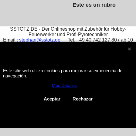
Este es un rubro
SSTOTZ.DE - Der Onlineshop mit Zubehör für Hobby-
Feuerwerker und Profi-Pyrotechniker
Email :
stephan@sstotz.de
Tel. +49 40 742 127 80 ( ab 10
Uhr ) Fax +49 40 742 127 81 -
Impressum
आतिशबाजी -
фейерверк -
烟花 -
花火 -
фойерверк -
πυροτεχνήματα -
fajerwerki -
havai fişek gösterisi -
fuegos
artificiales -
feu d'artifice -
fuochi d'artificio
Este sitio web utiliza cookies para mejorar su experiencia de
navegación.
To create online store
Mas Detalles
ShopFactory eCommerce
software was used.
Aceptar
Rechazar