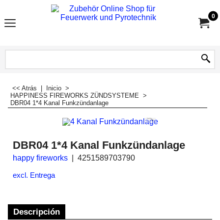
0
<< Atrás
|
Inicio
>
HAPPINESS FIREWORKS ZÜNDSYSTEME
>
DBR04 1*4 Kanal Funkzündanlage
DBR04 1*4 Kanal Funkzündanlage
happy fireworks
4251589703790
excl. Entrega
Descripción