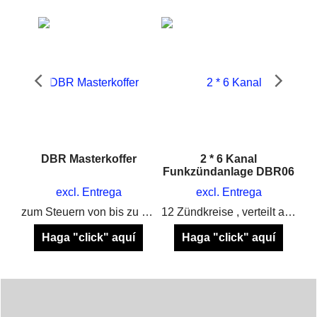
DBR Masterkoffer
2 * 6 Kanal
Funkzündanlage DBR06
excl. Entrega
excl. Entrega
Absperrband für Feuerwerk
zum Steuern von bis zu 1200 Zündkreise mit dem DBR System von Happy Fireworks
12 Zündkreise , verteilt auf 2 Module.
Haga "click" aquí
Haga "click" aquí