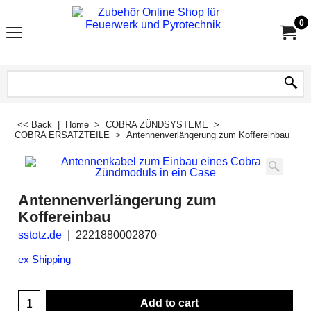
0
<< Back
|
Home
>
COBRA ZÜNDSYSTEME
>
COBRA ERSATZTEILE
>
Antennenverlängerung zum Koffereinbau
Antennenverlängerung zum
Koffereinbau
sstotz.de
2221880002870
ex Shipping
Add to cart