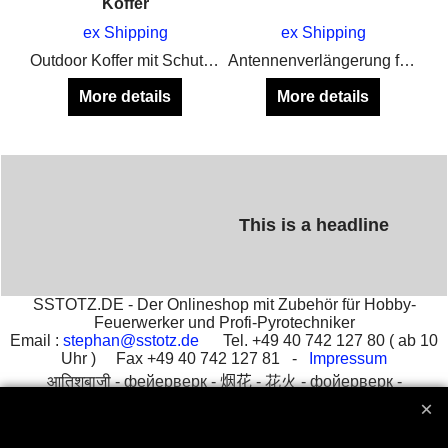
Koffer
ex Shipping
ex Shipping
Ersatzantenne COBRA 18R / R2 / M
Outdoor Koffer mit Schutzplatte und Antennenführung nach außen in SCHWARZ & NEON GELB verfügbar
Antennenverlängerung für Cobra und Firestorm Systeme
More details
More details
This is a headline
SSTOTZ.DE - Der Onlineshop mit Zubehör für Hobby-
Feuerwerker und Profi-Pyrotechniker
Email :
stephan@sstotz.de
Tel. +49 40 742 127 80 ( ab 10
Uhr ) Fax +49 40 742 127 81 -
Impressum
आतिशबाजी -
фейерверк -
烟花 -
花火 -
фойерверк -
πυροτεχνήματα -
fajerwerki -
havai fişek gösterisi -
fuegos
artificiales -
feu d'artifice -
fuochi d'artificio