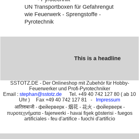
UN Transportboxen für Gefahrengut
wie Feuerwerk - Sprengstoffe -
Pyrotechnik
This is a headline
SSTOTZ.DE - Der Onlineshop mit Zubehör für Hobby-
Feuerwerker und Profi-Pyrotechniker
Email :
stephan@sstotz.de
Tel. +49 40 742 127 80 ( ab 10
Uhr ) Fax +49 40 742 127 81 -
Impressum
आतिशबाजी -
фейерверк -
烟花 -
花火 -
фойерверк -
πυροτεχνήματα -
fajerwerki -
havai fişek gösterisi -
fuegos
artificiales -
feu d'artifice -
fuochi d'artificio
To create online store