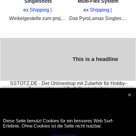
Singleshots
Multi-Flex System
ex Shipping
ex Shipping
Winkelgestelle zum projektieren von Singleshots und Feuertöpfe im Feuerwerk bei Musikfeuerwerken. Ideal auch für Profi-Pyrotechniker
Das PyroLamas Singleshot System ist Flexibel, leicht zu Handhaben und Robust
Cobra Funkzündanlage - Die professionelle Zündanlage, Programmier- und Erweiterbar
This is a headline
SSTOTZ.DE - Der Onlineshop mit Zubehör für Hobby-
Feuerwerker und Profi-Pyrotechniker
Email :
stephan@sstotz.de
Tel. +49 40 742 127 80 ( ab 10
Uhr ) Fax +49 40 742 127 81 -
Impressum
आतिशबाजी -
фейерверк -
烟花 -
花火 -
фойерверк -
πυροτεχνήματα -
fajerwerki -
havai fişek gösterisi -
fuegos
artificiales -
feu d'artifice -
fuochi d'artificio
Diese Seite benutzt Cookies für ein besseres Web Surf-
Erlebnis. Ohne Cookies ist die Seite nicht nutzbar.
More Details