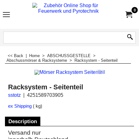
0
<< Back
|
Home
>
ABSCHUSSGESTELLE
>
Abschussmörser & Racksysteme
>
Racksystem - Seitenteil
Racksystem - Seitenteil
sstotz
4251589703905
ex Shipping
kg
Description
Versand nur