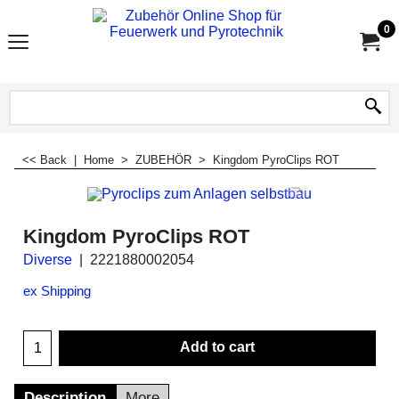
0
<< Back
|
Home
>
ZUBEHÖR
>
Kingdom PyroClips ROT
Kingdom PyroClips ROT
Diverse
2221880002054
ex Shipping
Add to cart
Description
More