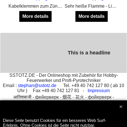
Kabelklemmen zum Zündanlagen selbstbau
Sehr heiße Flamme - Liegt gut in der Hand - Nachfüllbar mit normalem Feuerzeuggas
More details
More details
This is a headline
SSTOTZ.DE - Der Onlineshop mit Zubehör für Hobby-
Feuerwerker und Profi-Pyrotechniker
Email :
stephan@sstotz.de
Tel. +49 40 742 127 80 ( ab 10
Uhr ) Fax +49 40 742 127 81 -
Impressum
आतिशबाजी -
фейерверк -
烟花 -
花火 -
фойерверк -
πυροτεχνήματα -
fajerwerki -
havai fişek gösterisi -
fuegos
artificiales -
feu d'artifice -
fuochi d'artificio
Diese Seite benutzt Cookies für ein besseres Web Surf-
Erlebnis. Ohne Cookies ist die Seite nicht nutzbar.
To create online store