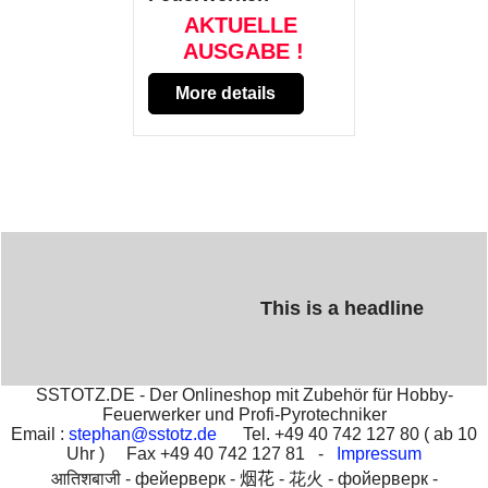
AKTUELLE
AUSGABE !
More details
This is a headline
SSTOTZ.DE - Der Onlineshop mit Zubehör für Hobby-
Feuerwerker und Profi-Pyrotechniker
Email :
stephan@sstotz.de
Tel. +49 40 742 127 80 ( ab 10
Uhr ) Fax +49 40 742 127 81 -
Impressum
आतिशबाजी -
фейерверк -
烟花 -
花火 -
фойерверк -