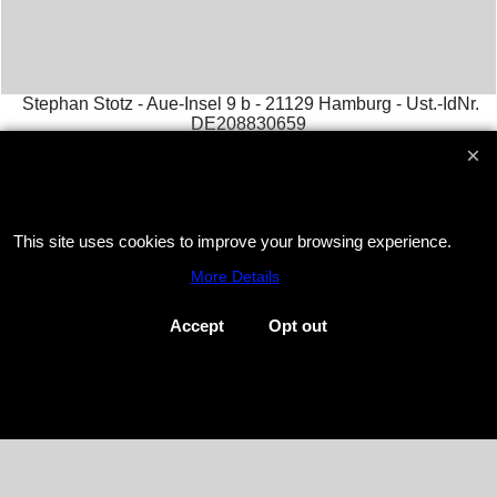
Stephan Stotz - Aue-Insel 9 b - 21129 Hamburg - Ust.-IdNr.
DE208830659
Tel. +4940 / 742 127 80 Fax +4940 / 742 127 81 Mail :
stephan
@ sstotz.de
Tools for firework: Remote Systems - Elektrozünder - Pyrokabel usw.
Worldwide brokerage for Exciter remote systems, Kingdom
Fireworks, RFRemotech SuperbFire
This site uses cookies to improve your browsing experience.
More Details
To create online store
ShopFactory eCommerce
software was used.
Accept
Opt out