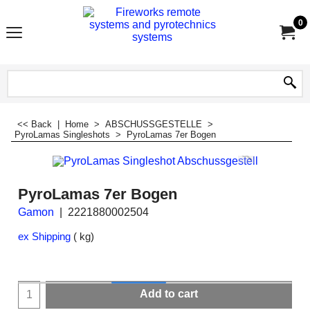
0
<< Back
|
Home
>
ABSCHUSSGESTELLE
>
PyroLamas Singleshots
>
PyroLamas 7er Bogen
PyroLamas 7er Bogen
Gamon
2221880002504
ex Shipping
kg
Add to cart