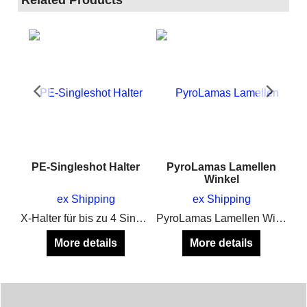
n
PE-Singleshot Halter
PyroLamas Lamellen
Winkel
ex Shipping
ex Shipping
PyroLamas Lamellenstopper zum verhindern des verschiebens der Alu Schienen
X-Halter für bis zu 4 Singleshots, Feuertöpfe und Mines
PyroLamas Lamellen Winkel
More details
More details