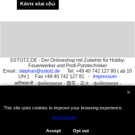
Κάντε κλικ εδώ
SSTOTZ.DE - Der Onlineshop mit Zubehör für Hobby-
Feuerwerker und Profi-Pyrotechniker
Email :
stephan@sstotz.de
Tel. +49 40 742 127 80 ( ab 10
Uhr ) Fax +49 40 742 127 81 -
Impressum
आतिशबाजी -
фейерверк -
烟花 -
花火 -
фойерверк -
πυροτεχνήματα -
fajerwerki -
havai fişek gösterisi -
fuegos
artificiales -
feu d'artifice -
fuochi d'artificio
This site uses cookies to improve your browsing experience.
To create online store
More Details
ShopFactory eCommerce
software was used.
Accept
Opt out