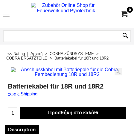
0
<< Natrag
|
Αρχική
>
COBRA ZÜNDSYSTEME
>
COBRA ERSATZTEILE
>
Batteriekabel für 18R und 18R2
Batteriekabel für 18R und 18R2
χωρίς Shipping
Προσθήκη στο καλάθι
Description