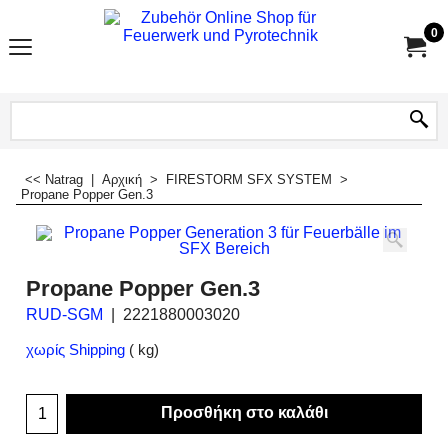
0
<< Natrag
|
Αρχική
>
FIRESTORM SFX SYSTEM
>
Propane Popper Gen.3
Propane Popper Gen.3
RUD-SGM
2221880003020
χωρίς Shipping
kg
Προσθήκη στο καλάθι