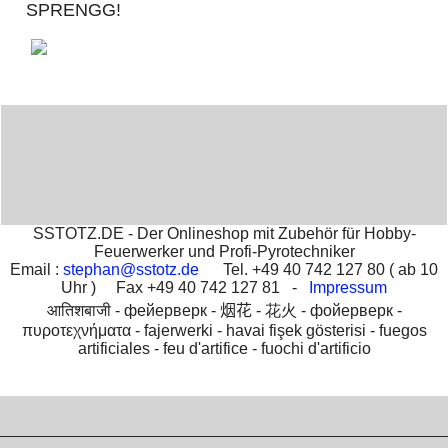
SPRENGG!
SSTOTZ.DE - Der Onlineshop mit Zubehör für Hobby-
Feuerwerker und Profi-Pyrotechniker
Email :
stephan@sstotz.de
Tel. +49 40 742 127 80 ( ab 10
Uhr ) Fax +49 40 742 127 81 -
Impressum
आतिशबाजी -
фейерверк -
烟花 -
花火 -
фойерверк -
πυροτεχνήματα -
fajerwerki -
havai fişek gösterisi -
fuegos
artificiales -
feu d'artifice -
fuochi d'artificio
To create online store
ShopFactory eCommerce
software was used.