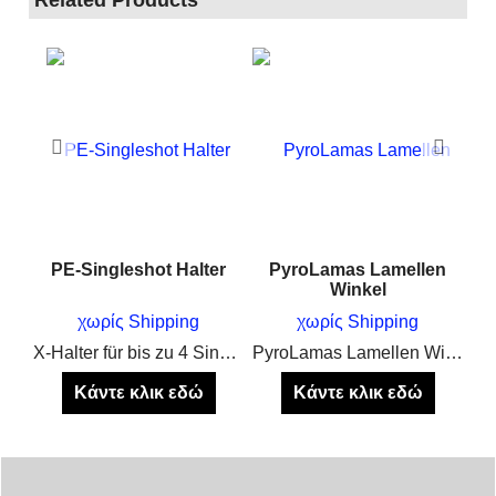
n
PE-Singleshot Halter
PyroLamas Lamellen
Winkel
χωρίς Shipping
χωρίς Shipping
PyroLamas Lamellenstopper zum verhindern des verschiebens der Alu Schienen
X-Halter für bis zu 4 Singleshots, Feuertöpfe und Mines
PyroLamas Lamellen Winkel
Κάντε κλικ εδώ
Κάντε κλικ εδώ