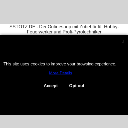
SSTOTZ.DE - Der Onlineshop mit Zubehör für Hobby-
Feuerwerker und Profi-Pyrotechniker
Email :
stephan@sstotz.de
Tel. +49 40 742 127 80 ( ab 10
Uhr ) Fax +49 40 742 127 81 -
Impressum
आतिशबाजी -
фейерверк -
烟花 -
花火 -
фойерверк -
πυροτεχνήματα -
fajerwerki -
havai fişek gösterisi -
fuegos
artificiales -
feu d'artifice -
fuochi d'artificio
This site uses cookies to improve your browsing experience.
More Details
To create online store
ShopFactory eCommerce
software was used.
Accept
Opt out