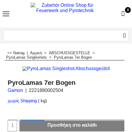
0
<< Natrag
|
Αρχική
>
ABSCHUSSGESTELLE
>
PyroLamas Singleshots
>
PyroLamas 7er Bogen
PyroLamas 7er Bogen
Gamon
2221880002504
χωρίς Shipping
kg
Προσθήκη στο καλάθι