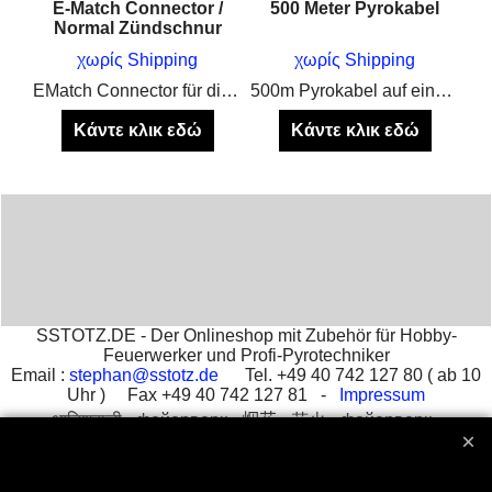
E-Match Connector /
500 Meter Pyrokabel
Normal Zündschnur
χωρίς Shipping
χωρίς Shipping
Absperrband für Feuerwerk
EMatch Connector für die Schnelle Verbindung von Zünder und Zündschnur auf dem Abbrennplatz
500m Pyrokabel auf einer stabilen Rolle, zum verlängern von Elektrozündern
Κάντε κλικ εδώ
Κάντε κλικ εδώ
SSTOTZ.DE - Der Onlineshop mit Zubehör für Hobby-
Feuerwerker und Profi-Pyrotechniker
Email :
stephan@sstotz.de
Tel. +49 40 742 127 80 ( ab 10
Uhr ) Fax +49 40 742 127 81 -
Impressum
आतिशबाजी -
фейерверк -
烟花 -
花火 -
фойерверк -
πυροτεχνήματα -
fajerwerki -
havai fişek gösterisi -
fuegos
artificiales -
feu d'artifice -
fuochi d'artificio