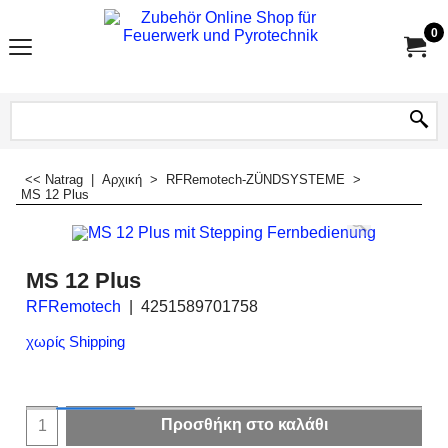
0
<< Natrag
|
Αρχική
>
RFRemotech-ZÜNDSYSTEME
>
MS 12 Plus
MS 12 Plus
RFRemotech
4251589701758
χωρίς Shipping
Προσθήκη στο καλάθι