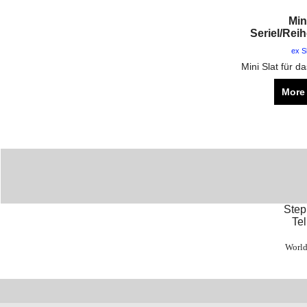
Min
Seriel/Rei
ex S
More 
Steph
Tel
World