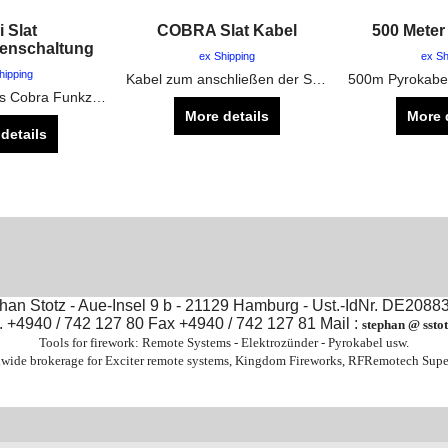
i Slat
COBRA Slat Kabel
500 Meter
henschaltung
ex Shipping
ex Sh
hipping
Kabel zum anschließen der Slats an den Slat Connector in verschiedenen längen
Mini Slat für das Cobra Funkzündanlagen System
More details
More 
details
an Stotz - Aue-Insel 9 b - 21129 Hamburg - Ust.-IdNr. DE208
. +4940 / 742 127 80 Fax +4940 / 742 127 81 Mail :
stephan @ sstot
Tools for firework: Remote Systems - Elektrozünder - Pyrokabel usw.
wide brokerage for Exciter remote systems, Kingdom Fireworks, RFRemotech Supe
To create online store
ShopFactory eCommerce
software was used.