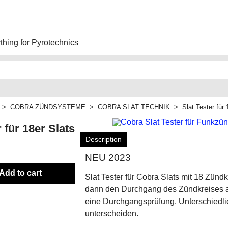
hing for Pyrotechnics
>
COBRA ZÜNDSYSTEME
>
COBRA SLAT TECHNIK
>
Slat Tester für 
r für 18er Slats
Description
NEU 2023
Add to cart
Slat Tester für Cobra Slats mit 18 Zündk
dann den Durchgang des Zündkreises a
eine Durchgangsprüfung. Unterschiedli
unterscheiden.