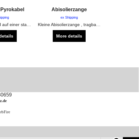
 Pyrokabel
Abisolierzange
ipping
ex Shipping
500m Pyrokabel auf einer stabilen Rolle, zum verlängern von Elektrozündern
Kleine Abisolierzange , tragbar am Schlüsselband
details
More details
830659
z.de
rbFire