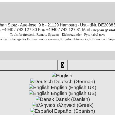
an Stotz - Aue-Insel 9 b - 21129 Hamburg - Ust.-IdNr. DE208
. +4940 / 742 127 80 Fax +4940 / 742 127 81 Mail :
stephan @ sstot
Tools for firework: Remote Systems - Elektrozünder - Pyrokabel usw.
wide brokerage for Exciter remote systems, Kingdom Fireworks, RFRemotech Supe
To create online store
ShopFactory eCommerce
software was used.
0
Deutsch (German)
English (English UK)
English (English US)
Dansk (Danish)
ελληνικά (Greek)
Español (Spanish)