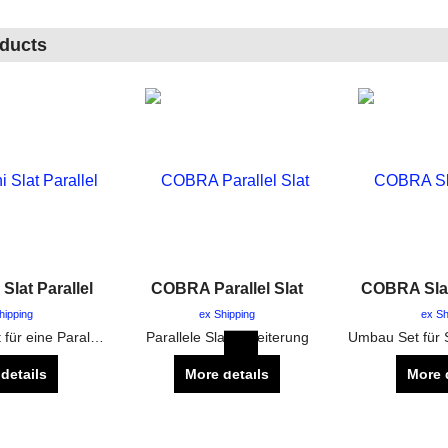
oducts
Slat Parallel
COBRA Parallel Slat
COBRA Sla
hipping
ex Shipping
ex Sh
Cobra Mini Slat für eine Paralelle Verkabelung der Elektro Zünder
Parallele Slat Erweiterung
details
More details
More 