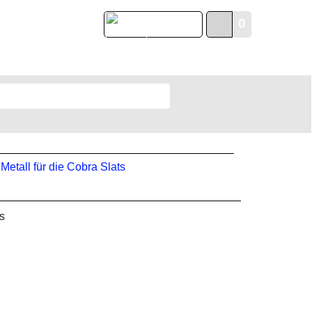
0
English
s