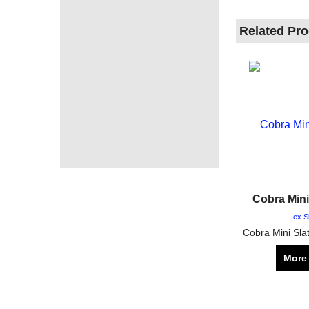
Related Pr
Cobra Mini 
ex S
More 