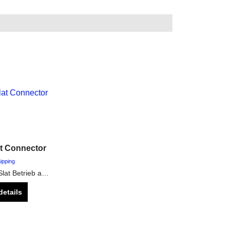
t Connector
ipping
Umbau Set für Slat Betrieb auf dem Cobra Funkzündanlagen System
details