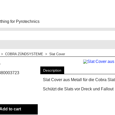
hing for Pyrotechnics
>
COBRA ZÜNDSYSTEME
>
Slat Cover
r
Description
880003723
Slat Cover aus Metall für die Cobra Slat
Schützt die Slats vor Dreck und Fallout
Add to cart