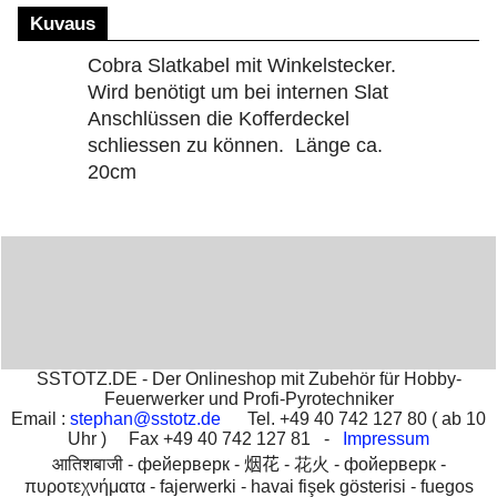
Kuvaus
Cobra Slatkabel mit Winkelstecker.
Wird benötigt um bei internen Slat
Anschlüssen die Kofferdeckel
schliessen zu können. Länge ca.
20cm
SSTOTZ.DE - Der Onlineshop mit Zubehör für Hobby-
Feuerwerker und Profi-Pyrotechniker
Email :
stephan@sstotz.de
Tel. +49 40 742 127 80 ( ab 10
Uhr ) Fax +49 40 742 127 81 -
Impressum
आतिशबाजी -
фейерверк -
烟花 -
花火 -
фойерверк -
πυροτεχνήματα -
fajerwerki -
havai fişek gösterisi -
fuegos